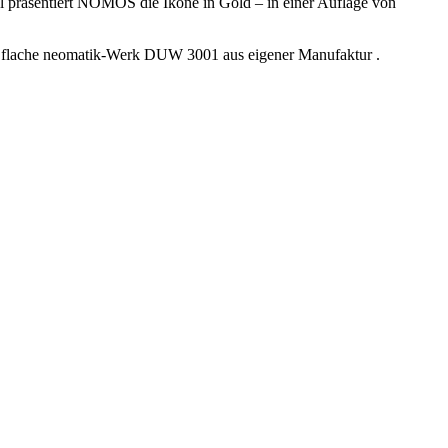
hl präsentiert NOMOS die Ikone in Gold – in einer Auflage von
ant flache neomatik-Werk DUW 3001 aus eigener Manufaktur .