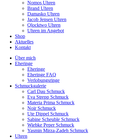
Nomos Uhren
Brand Uhren
Damasko Uhren
Jacob Jensen Uhren
Qlocktwo Uhren
Uhren im Angebot
Shop
Aktuelles
Kontakt
Über mich
Eheringe
Eheringe
Eheringe FAQ
Verlobungsringe
Schmuckgalerie
Carl Dau Schmuck
Eva Strepp Schmuck
Materia Prima Schmuck
Noir Schmuck
Ute Dippel Schmuck
Sabine Scheuble Schmuck
Wiebke Peper Schmuck
Yasmin Mirza-Zadeh Schmuck
Uhren