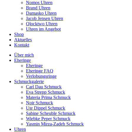
Nomos Uhren
Brand Uhren
Damasko Uhren
Jacob Jensen Uhren
Qlocktwo Uhren
Uhren im Angebot
Shop
Aktuelles
Kontakt
Über mich
Eheringe
Eheringe
Eheringe FAQ
Verlobungsringe
Schmuckgalerie
Carl Dau Schmuck
Eva Strepp Schmuck
Materia Prima Schmuck
Noir Schmuck
Ute Dippel Schmuck
Sabine Scheuble Schmuck
Wiebke Peper Schmuck
Yasmin Mirza-Zadeh Schmuck
Uhren