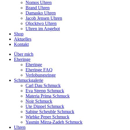
Nomos Uhren
Brand Uhren
Damasko Uhren
Jacob Jensen Uhren
Qlocktwo Uhren
Uhren im Angebot
Shop
Aktuelles
Kontakt
Über mich
Eheringe
Eheringe
Eheringe FAQ
Verlobungsringe
Schmuckgalerie
Carl Dau Schmuck
Eva Strepp Schmuck
Materia Prima Schmuck
Noir Schmuck
Ute Dippel Schmuck
Sabine Scheuble Schmuck
Wiebke Peper Schmuck
Yasmin Mirza-Zadeh Schmuck
Uhren