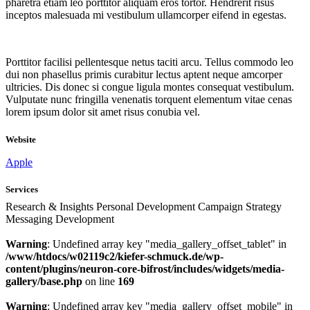
pharetra etiam leo porttitor aliquam eros tortor. Hendrerit risus
inceptos malesuada mi vestibulum ullamcorper eifend in egestas.
Porttitor facilisi pellentesque netus taciti arcu. Tellus commodo leo
dui non phasellus primis curabitur lectus aptent neque amcorper
ultricies. Dis donec si congue ligula montes consequat vestibulum.
Vulputate nunc fringilla venenatis torquent elementum vitae cenas
lorem ipsum dolor sit amet risus conubia vel.
Website
Apple
Services
Research & Insights Personal Development Campaign Strategy
Messaging Development
Warning
: Undefined array key "media_gallery_offset_tablet" in
/www/htdocs/w02119c2/kiefer-schmuck.de/wp-
content/plugins/neuron-core-bifrost/includes/widgets/media-
gallery/base.php
on line
169
Warning
: Undefined array key "media_gallery_offset_mobile" in