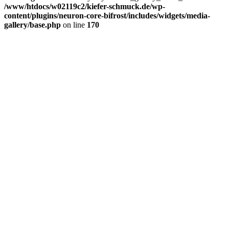
/www/htdocs/w02119c2/kiefer-schmuck.de/wp-
content/plugins/neuron-core-bifrost/includes/widgets/media-
gallery/base.php
on line
170