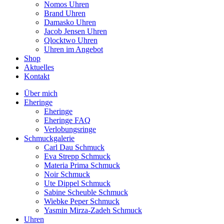
Nomos Uhren
Brand Uhren
Damasko Uhren
Jacob Jensen Uhren
Qlocktwo Uhren
Uhren im Angebot
Shop
Aktuelles
Kontakt
Über mich
Eheringe
Eheringe
Eheringe FAQ
Verlobungsringe
Schmuckgalerie
Carl Dau Schmuck
Eva Strepp Schmuck
Materia Prima Schmuck
Noir Schmuck
Ute Dippel Schmuck
Sabine Scheuble Schmuck
Wiebke Peper Schmuck
Yasmin Mirza-Zadeh Schmuck
Uhren