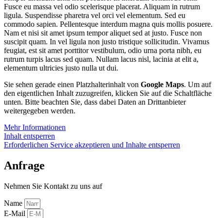
Fusce eu massa vel odio scelerisque placerat. Aliquam in rutrum
ligula. Suspendisse pharetra vel orci vel elementum. Sed eu
commodo sapien. Pellentesque interdum magna quis mollis posuere.
Nam et nisi sit amet ipsum tempor aliquet sed at justo. Fusce non
suscipit quam. In vel ligula non justo tristique sollicitudin. Vivamus
feugiat, est sit amet porttitor vestibulum, odio urna porta nibh, eu
rutrum turpis lacus sed quam. Nullam lacus nisl, lacinia at elit a,
elementum ultricies justo nulla ut dui.
Sie sehen gerade einen Platzhalterinhalt von
Google Maps
. Um auf
den eigentlichen Inhalt zuzugreifen, klicken Sie auf die Schaltfläche
unten. Bitte beachten Sie, dass dabei Daten an Drittanbieter
weitergegeben werden.
Mehr Informationen
Inhalt entsperren
Erforderlichen Service akzeptieren und Inhalte entsperren
Anfrage
Nehmen Sie Kontakt zu uns auf
Name
E-Mail