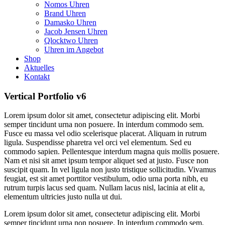
Nomos Uhren
Brand Uhren
Damasko Uhren
Jacob Jensen Uhren
Qlocktwo Uhren
Uhren im Angebot
Shop
Aktuelles
Kontakt
Vertical Portfolio v6
Lorem ipsum dolor sit amet, consectetur adipiscing elit. Morbi
semper tincidunt urna non posuere. In interdum commodo sem.
Fusce eu massa vel odio scelerisque placerat. Aliquam in rutrum
ligula. Suspendisse pharetra vel orci vel elementum. Sed eu
commodo sapien. Pellentesque interdum magna quis mollis posuere.
Nam et nisi sit amet ipsum tempor aliquet sed at justo. Fusce non
suscipit quam. In vel ligula non justo tristique sollicitudin. Vivamus
feugiat, est sit amet porttitor vestibulum, odio urna porta nibh, eu
rutrum turpis lacus sed quam. Nullam lacus nisl, lacinia at elit a,
elementum ultricies justo nulla ut dui.
Lorem ipsum dolor sit amet, consectetur adipiscing elit. Morbi
semper tincidunt urna non posuere. In interdum commodo sem.