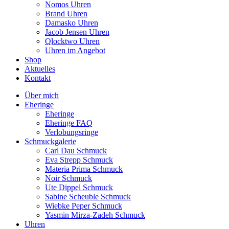
Nomos Uhren
Brand Uhren
Damasko Uhren
Jacob Jensen Uhren
Qlocktwo Uhren
Uhren im Angebot
Shop
Aktuelles
Kontakt
Über mich
Eheringe
Eheringe
Eheringe FAQ
Verlobungsringe
Schmuckgalerie
Carl Dau Schmuck
Eva Strepp Schmuck
Materia Prima Schmuck
Noir Schmuck
Ute Dippel Schmuck
Sabine Scheuble Schmuck
Wiebke Peper Schmuck
Yasmin Mirza-Zadeh Schmuck
Uhren